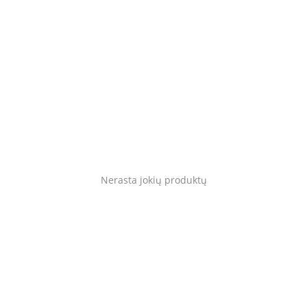
Blog
Prisijungti
Registruotis
Vieta
Language
English
Lietuvių
Nerasta jokių produktų