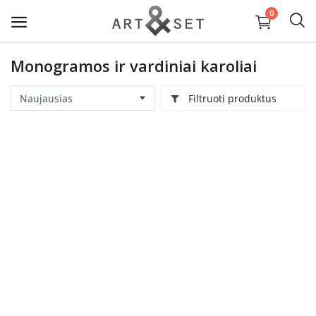
0
Monogramos ir vardiniai karoliai
Parduoti
Filtruoti produktus
Papuošalai ir aksesuarai
Tekstilė ir Oda
Vaizduojamoji dailė ir keramika
Interjeras ir Kolekciniai daiktai
Paslaugos ir medžiagos
Wishlist
Kontaktai