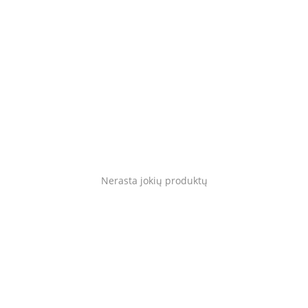
Blog
Prisijungti
Registruotis
Vieta
Language
English
Lietuvių
Nerasta jokių produktų