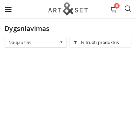
0
Dygsniavimas
Parduoti
Filtruoti produktus
Papuošalai ir aksesuarai
Tekstilė ir Oda
Vaizduojamoji dailė ir keramika
Interjeras ir Kolekciniai daiktai
Paslaugos ir medžiagos
Wishlist
Kontaktai