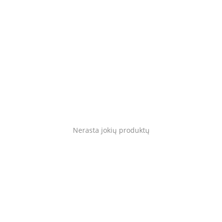
Blog
Prisijungti
Registruotis
Vieta
Language
English
Lietuvių
Nerasta jokių produktų