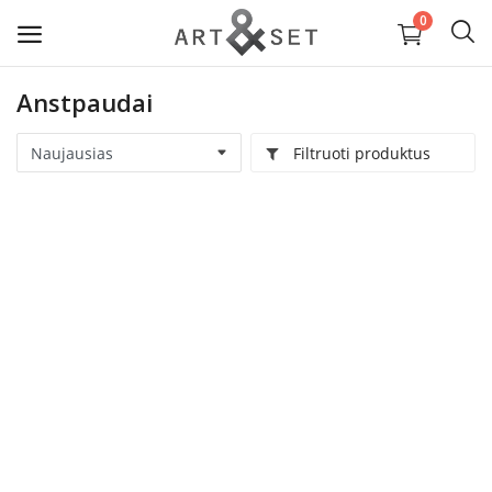
0
Anstpaudai
Parduoti
Filtruoti produktus
Papuošalai ir aksesuarai
Tekstilė ir Oda
Vaizduojamoji dailė ir keramika
Interjeras ir Kolekciniai daiktai
Paslaugos ir medžiagos
Wishlist
Kontaktai