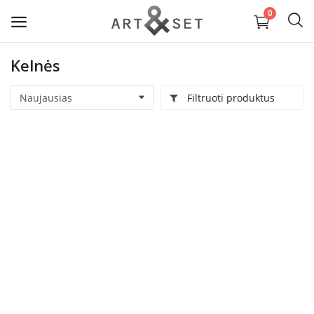
0
Kelnės
Parduoti
Filtruoti produktus
Papuošalai ir aksesuarai
Tekstilė ir Oda
Vaizduojamoji dailė ir keramika
Interjeras ir Kolekciniai daiktai
Paslaugos ir medžiagos
Wishlist
Kontaktai