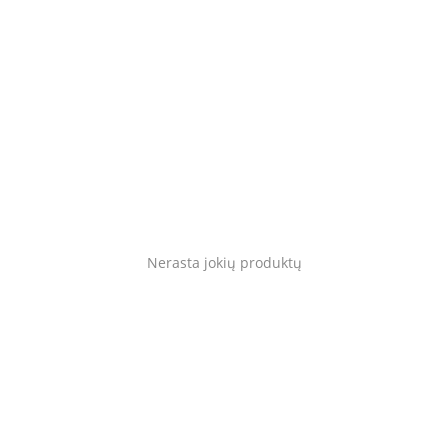
Blog
Prisijungti
Registruotis
Vieta
Language
English
Lietuvių
Nerasta jokių produktų