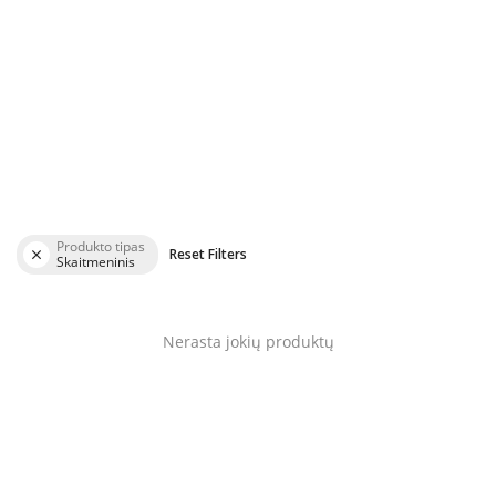
Blog
Prisijungti
Registruotis
Vieta
Language
English
Lietuvių
Produkto tipas
Reset Filters
Skaitmeninis
Nerasta jokių produktų