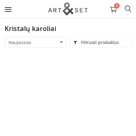
0
Kristalų karoliai
Parduoti
Filtruoti produktus
Papuošalai ir aksesuarai
Tekstilė ir Oda
Vaizduojamoji dailė ir keramika
Interjeras ir Kolekciniai daiktai
Paslaugos ir medžiagos
Wishlist
Kontaktai